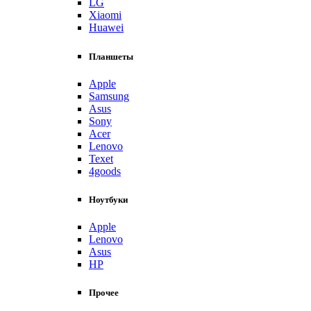
LG
Xiaomi
Huawei
Планшеты
Apple
Samsung
Asus
Sony
Acer
Lenovo
Texet
4goods
Ноутбуки
Apple
Lenovo
Asus
HP
Прочее